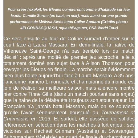
Pour créer l'exploit, les Bleues compteront comme d'habitude sur leur
leader Camille Serme (en haut, en noir), mais aussi sur une grande
performance de Mélissa Alves et/ou Coline Aumard (Crédits photo :
#ELGOUNASQUASH, squashPage.net, PSA World Tour)
Ce sera ensuite au tour de Coline Aumard d'entrer sur le
court face à Laura Massaro. En demi-finale, la native de
Villeneuve Saint-George n'a pas tremblé lors du match
décisif : après une moitié de premier jeu accroché, elle a
totalement dominé son sujet face à Alison Thomson pour
envoyer les Bleues en finale. La marche serait évidemment
bien plus haute aujourd'hui face à Laura Massaro. A 35 ans,
l'ancienne numéro 1 mondiale et championne du monde est
loin de réaliser sa meilleure saison, mais a encore montré
hier contre Tinne Gilis (dans un match pourtant sans enjeu)
que la haine de la défaite était toujours son atout majeur. La
Française n'a jamais battu Massaro, mais on se souvient
qu'elle l'avait sérieusement bousculé au
Tournament of
Champions
en 2016. Et surtout, elle possède de solides
références en sélection dans les matches à fort enjeu : ses
victoires sur Rachael Grinham (Australie) et Sivasangari
Subramaniam (Malaisie) en quart de finale du championnat