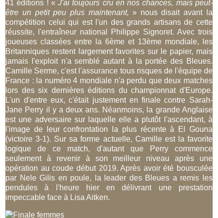
41 éditions ! «
J'ai toujours cru en nos chances, mais peut-
être un petit peu plus maintenant,
» nous disait avant la
compétition celui qui est l'un des grands artisans de cette
réussite, l'entraîneur national Philippe Signoret. Avec trois
joueuses classées entre la 6ème et 13ème mondiale, les
Britanniques restent largement favorites sur le papier, mais
jamais l'exploit n'a semblé autant à la portée des Bleues.
Camille Serme, c'est l'assurance tous risques de l'équipe de
France : la numéro 4 mondiale n'a perdu que deux matches
lors des six dernières éditions du championnat d'Europe.
L'un d'entre eux, c'était justement en finale contre Sarah-
Jane Perry il y a deux ans. Néanmoins, la grande Anglaise
est une adversaire sur laquelle elle a plutôt l'ascendant, à
l'image de leur confrontation la plus récente à El Gouna
(victoire 3-1). Sur sa forme actuelle, Camille est la favorite
logique de ce match, d'autant que Perry commence
seulement à revenir à son meilleur niveau après une
opération au coude début 2019. Après avoir été bousculée
par Nele Gilis en poule, la leader des Bleues a remis les
pendules à l'heure hier en délivrant une prestation
impeccable face à Lisa Aitken.