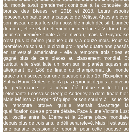
du monde avait grandement contribué à la conquête du
bronze des Bleues, en 2016 et 2018. Leurs espoirs
reposent en partie sur la capacité de Mélissa Alves à élever
son niveau de jeu lors d'un possible match décisif. L'année
dernière, elle s'était nettement inclinée face à Victoria Lust
pour sa première finale à ce niveau, mais la Guyanaise
n'est plus la même joueuse qu'il y a douze mois. Pour sa
première saison sur le circuit pro - après quatre ans passés
en université américaine - elle a remporté trois titres et
gagné plus de cent places au classement mondial. Et
surtout, elle s'est faite un nom sur la planète squash en
atteignant les 1/8è de finale du championnat du monde
grâce à un succès sur une joueuse du top 15, l'Égyptienne
Salma Hany. Certes, elle n'a pas reproduit depuis ce niveau
de performance, et a même été battue sur le fil par
l'étonnante Écossaise Georgia Adderley en demi-finale hier.
Mais Mélissa a l'esprit d'équipe, et son sourire à l'issue de
la rencontre prouve qu'elle retenait davantage la
qualification que sa propre défaite. Face à une Victoria Lust
qui oscille entre la 13ème et la 20ème place mondiale
depuis plus de trois ans, le défi sera relevé. Mais il est aussi
une parfaite occasion de rebondir pour cette joueuse au