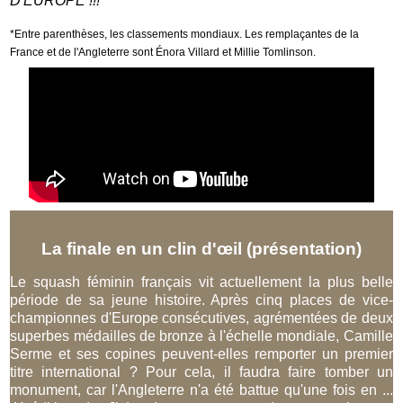
D'EUROPE !!!
*Entre parenthèses, les classements mondiaux. Les remplaçantes de la
France et de l'Angleterre sont Énora Villard et Millie Tomlinson.
La finale en un clin d'œil (présentation)
Le squash féminin français vit actuellement la plus belle
période de sa jeune histoire. Après cinq places de vice-
championnes d'Europe consécutives, agrémentées de deux
superbes médailles de bronze à l'échelle mondiale, Camille
Serme et ses copines peuvent-elles remporter un premier
titre international ? Pour cela, il faudra faire tomber un
monument, car l'Angleterre n'a été battue qu'une fois en ...