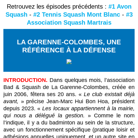
Retrouvez les épisodes précédents :
#1 Avon
Squash
-
#2 Tennis Squash Mont Blanc
-
#3
Association Squash Martrais
LA GARENNE-COLOMBES, UNE
RÉFÉRENCE À LA DÉFENSE
INTRODUCTION.
Dans quelques mois, l’association
Bad & Squash de La Garenne-Colombes, créée en
juin 2006, fêtera ses 20 ans. «
Le club existait déjà
avant,
» précise Jean-Marc Hui Bon Hoa, président
depuis 2023. «
Les locaux appartiennent à la mairie,
qui nous a délégué la gestion.
» Comme le nom
l’indique, il y a du badminton au sein de la structure,
avec un fonctionnement spécifique (pratique loisir et
adhésions annuelles uniquement, et un autre site en