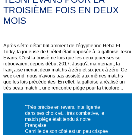
TROISIÈME FOIS EN DEUX
MOIS
Après s'être défait
brillamment
de l'égyptienne Heba El
Torky, la joueuse de Créteil était opposée à la galloise Tesni
Evans. C'est la troisième fois que les deux joueuses se
retrouvaient depuis début 2017. Jusqu'à maintenant, la
française menait deux matchs à zéro et six jeux à zéro. Ce
week-end, nous n'avons pas assisté aux mêmes matchs
que les fois précédentes. En effet, la galloise a réalisé un
très beau match... une rencontre piège pour la tricolore...
"Très précise en revers, intelligente
dans ses choix et... très combative, le
match piège était tendu à notre
Française.
Camille de son côté est un peu crispée