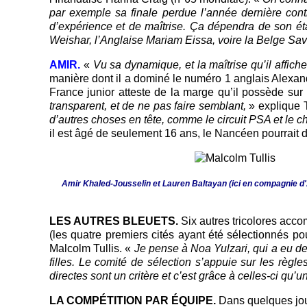
par exemple sa finale perdue l’année dernière con
d’expérience et de maîtrise. Ça dépendra de son ét
Weishar, l’Anglaise Mariam Eissa, voire la Belge Sav
AMIR.
«
Vu sa dynamique, et la maîtrise qu’il affich
manière dont il a dominé le numéro 1 anglais Alexand
France junior atteste de la marge qu’il possède su
transparent, et de ne pas faire semblant,
» explique T
d’autres choses en tête, comme le circuit PSA et le 
il est âgé de seulement 16 ans, le Nancéen pourrait d
Amir Khaled-Jousselin et Lauren Baltayan (ici en compagnie d'A
LES AUTRES BLEUETS.
Six autres tricolores acco
(les quatre premiers cités ayant été sélectionnés po
Malcolm Tullis. «
Je pense à Noa Yulzari, qui a eu d
filles. Le comité de sélection s’appuie sur les règle
directes sont un critère et c’est grâce à celles-ci qu
LA COMPÉTITION PAR ÉQUIPE.
Dans quelques jour