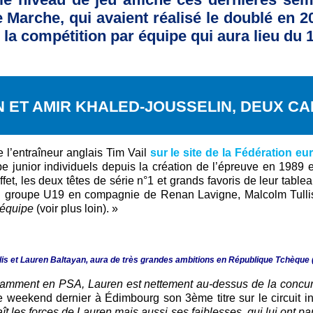
Marche, qui avaient réalisé le doublé en 20
la compétition par équipe qui aura lieu du 1
 ET AMIR KHALED-JOUSSELIN, DEUX C
 l’entraîneur anglais Tim Vail
sur le site de la Fédération e
 junior individuels depuis la création de l’épreuve en 1989 et 
fet, les deux têtes de série n°1 et grands favoris de leur table
u groupe U19 en compagnie de Renan Lavigne, Malcolm Tullis
r équipe
(voir plus loin). »
llis et Lauren Baltayan, aura de très grandes ambitions en République Tchèque
tamment en PSA, Lauren est nettement au-dessus de la concur
weekend dernier à Édimbourg son 3ème titre sur le circuit int
t les forces de Lauren mais aussi ses faiblesses, qui lui ont par