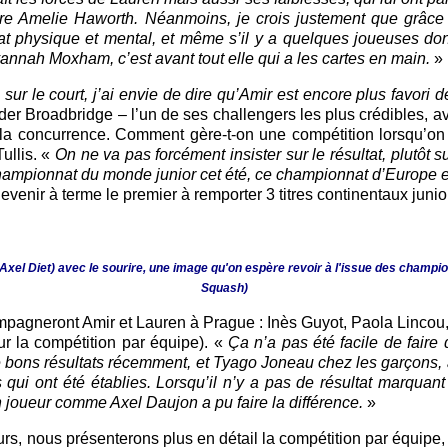
tre Amelie Haworth. Néanmoins, je crois justement que grâc
at physique et mental, et même s’il y a quelques joueuses don
annah Moxham, c’est avant tout elle qui a les cartes en main.
»
e sur le court, j’ai envie de dire qu’Amir est encore plus favori
er Broadbridge – l’un de ses challengers les plus crédibles, a
r la concurrence. Comment gère-t-on une compétition lorsqu’on
ullis. «
On ne va pas forcément insister sur le résultat, plutôt
championnat du monde junior cet été, ce championnat d’Europe e
evenir à terme le premier à remporter 3 titres continentaux juni
xel Diet) avec le sourire, une image qu'on espère revoir à l'issue des champi
Squash)
mpagneront Amir et Lauren à Prague : Inès Guyot, Paola Lincou
ur la compétition par équipe). «
Ça n’a pas été facile de faire 
e bons résultats récemment, et Tyago Joneau chez les garçons,
s qui ont été établies. Lorsqu’il n’y a pas de résultat marquant
’un joueur comme Axel Daujon a pu faire la différence.
»
s, nous présenterons plus en détail la compétition par équipe, 