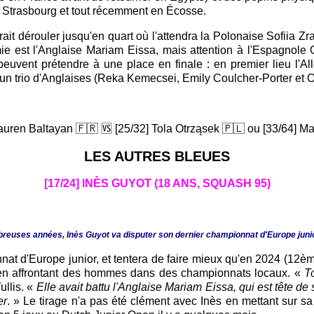
 Strasbourg et tout récemment en Écosse.
it dérouler jusqu'en quart où l'attendra la Polonaise Sofiia Zr
emie est l'Anglaise Mariam Eissa, mais attention à l'Espagn
euvent prétendre à une place en finale : en premier lieu l'
n trio d'Anglaises (Reka Kemecsei, Emily Coulcher-Porter et O
Lauren Baltayan 🇫🇷 🆚 [25/32] Tola Otrząsek 🇵🇱 ou [33/64] Ma
LES AUTRES BLEUES
[17/24] INÈS GUYOT (18 ANS, SQUASH 95)
euses années, Inès Guyot va disputer son dernier championnat d'Europe junio
nat d'Europe junior, et tentera de faire mieux qu'en 2024 (12ème
it en affrontant des hommes dans des championnats locaux. «
To
ullis. «
Elle avait battu l'Anglaise Mariam Eissa, qui est tête de
er
. » Le tirage n'a pas été clément avec Inès en mettant sur s