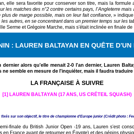
 elle sera favorite pour conserver son titre, mais la formule a 
 sur les matches des n°2 contre certains pays, l’Angleterre mai
plus de marge possible, mais on leur fait confiance,
» indique
les autres, en se concentrant dans un premier temps sur les ta
lle Serme et Grégoire Marche, mais s'était inclinée en finale de 
IN : LAUREN BALTAYAN EN QUÊTE D'UN
n dernier alors qu'elle menait 2-0 l'an dernier, Lauren Balt
ne semble en mesure de l'inquiéter, mais il faudra traduire c
LA FRANÇAISE À SUIVRE
[1] LAUREN BALTAYAN (17 ANS, US CRÉTEIL SQUASH)
fixés sur son objectif, le titre de championne d'Europe junior (Crédit photo :
emi-finale du British Junior Open -19 ans, Lauren s'est cons
s en France avant de retourner en Égypte) et des pépins physique