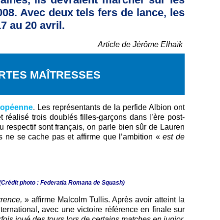
08. Avec deux tels fers de lance, les
7 au 20 avril.
Article de Jérôme Elhaïk
ARTES MAÎTRESSES
uropéenne
. Les représentants de la perfide Albion ont
réalisé trois doublés filles-garçons dans l’ère post-
au respectif sont français, on parle bien sûr de Lauren
 ne se cache pas et affirme que l’ambition «
est de
 (Crédit photo : Federatia Romana de Squash)
rence,
» affirme Malcolm Tullis. Après avoir atteint la
ernational, avec une victoire référence en finale sur
fois joué des tours lors de certains matches en junior,