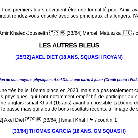
e trois premiers tours devraient être une formalité pour Amir, 
surtout rendez-vous ensuite avec ses principaux challengers, l
 Amir Khaled-Jousselin 🇫🇷 🆚 [33/64] Marcell Matuszka 🇭🇺 / c
LES AUTRES BLEUS
[25/32] AXEL DIET (18 ANS, SQUASH ROYAN)
sion de ses moyens physiques, Axel Diet a une carte à jouer (Crédit photo : F
une très belle 10ème place en 2023, mais n'a pas totalement 
s physiques, qui l'ont notamment empêché de participer au c
jeune anglais Ismail Khalil (16 ans) avant un possible 1/16ème d
ans le passé mais qui a eu de bons résultats récents, à l'image d
 Diet 🇫🇷 🆚 [33/64] ] Ismail Khalil 🏴󠁧󠁢󠁥󠁮󠁧 / court n°1
[33/64] THOMAS GARCIA (18 ANS, GM SQUASH)