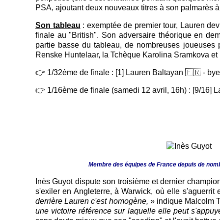
PSA, ajoutant deux nouveaux titres à son palmarès à
Son tableau
: exemptée de premier tour, Lauren devra
finale au "British". Son adversaire théorique en d
partie basse du tableau, de nombreuses joueuses p
Renske Huntelaar, la Tchèque Karolina Sramkova et u
👉 1/32ème de finale : [1] Lauren Baltayan 🇫🇷 - bye
👉 1/16ème de finale (samedi 12 avril, 16h) : [9/16] 
Membre des équipes de France depuis de nombr
Inès Guyot dispute son troisième et dernier champion
s'exiler en Angleterre, à Warwick, où elle s'aguerr
derrière Lauren c'est homogène,
» indique Malcolm T
une victoire référence sur laquelle elle peut s'appuy