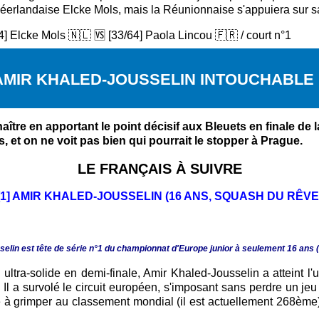
a Néerlandaise Elcke Mols, mais la Réunionnaise s'appuiera sur sa
4] Elcke Mols 🇳🇱 🆚 [33/64] Paola Lincou 🇫🇷 / court n°1
AMIR KHALED-JOUSSELIN INTOUCHABLE 
naître en apportant le point décisif aux Bleuets en finale de 
 et on ne voit pas bien qui pourrait le stopper à Prague.
LE FRANÇAIS À SUIVRE
[1] AMIR KHALED-JOUSSELIN (16 ANS, SQUASH DU RÊVE
lin est tête de série n°1 du championnat d'Europe junior à seulement 16 ans 
ultra-solide en demi-finale, Amir Khaled-Jousselin a atteint l
 Il a survolé le circuit européen, s'imposant sans perdre un je
ue à grimper au classement mondial (il est actuellement 268ème