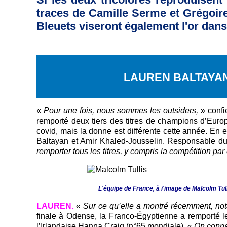
traces de Camille Serme et Grégoire 
Bleuets viseront également l'or dans 
LAUREN BALTAYAN
«
Pour une fois, nous sommes les outsiders,
» confie
remporté deux tiers des titres de champions d’Europe
covid, mais la donne est différente cette année. En ef
Baltayan et Amir Khaled-Jousselin. Responsable d
remporter tous les titres, y compris la compétition pa
L'équipe de France, à i'image de Malcolm Tu
LAUREN.
«
Sur ce qu’elle a montré récemment, no
finale à Odense, la Franco-Égyptienne a remporté le 
l’Irlandaise Hanna Craig (n°65 mondiale). «
On connaî