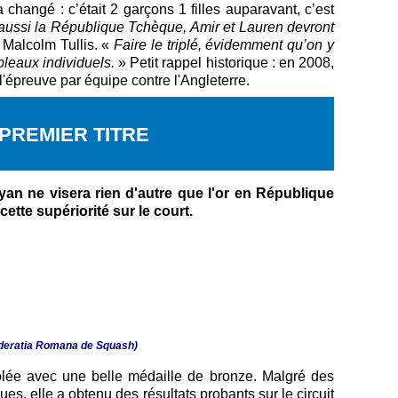
changé : c’était 2 garçons 1 filles auparavant, c’est
s aussi la République Tchèque, Amir et Lauren devront
 Malcolm Tullis. «
Faire le triplé, évidemment qu’on y
bleaux individuels.
» Petit rappel historique : en 2008,
l'épreuve par équipe contre l'Angleterre.
 PREMIER TITRE
ayan ne visera rien d'autre que l'or en République
ette supériorité sur le court.
 Federatia Romana de Squash)
olée avec une belle médaille de bronze. Malgré des
s, elle a obtenu des résultats probants sur le circuit