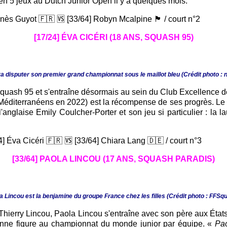
 en 5 jeux au Dutch Junior Open il y a quelques mois.
 Guyot 🇫🇷 🆚 [33/64] Robyn Mcalpine 🏴󠁧󠁢󠁳󠁣󠁴 / court n°2
[17/24] ÉVA CICÉRI (18 ANS, SQUASH 95)
va disputer son premier grand championnat sous le maillot bleu (Crédit photo : n
quash 95 et s'entraîne désormais au sein du Club Excellence d
 Méditerranéens en 2022) est la récompense de ses progrès. Le
r l'anglaise Emily Coulcher-Porter et son jeu si particulier : l
4] Éva Cicéri 🇫🇷 🆚 [33/64] Chiara Lang 🇩🇪 / court n°3
[33/64] PAOLA LINCOU (17 ANS, SQUASH PARADIS)
a Lincou est la benjamine du groupe France chez les filles (Crédit photo : FFSq
hierry Lincou, Paola Lincou s'entraîne avec son père aux États
bonne figure au championnat du monde junior par équipe. «
Pao