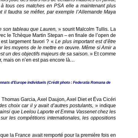
e à tous ces matches en PSA elle a maintenant plus
t il faudra se méfier, par exemple l’Allemande Maya
 de son tableau que Lauren,
» sourit Malcolm Tullis. La
vec le Tchèque Martin Stepan – en finale de l’open de
 est largement favori ? «
Le plus important est d’être
 sur les moyens de le mettre en œuvre. Même si Amir a
st un des objectifs majeurs de sa saison.
» Et comme
or, mais on n’en est pas encore là…
onnats d'Europe individuels (Crédit photo : Federatia Romana de
, Thomas Garcia, Axel Daujon, Axel Diet et Éva Cicéri
des choix car il y avait d’autres postulants,
» indique
 ainsi que Leelou Laporte et Emma Vassenet chez les
 sur les compétitions internationales, les oppositions
que la France avait remporté pour la première fois en