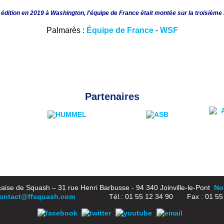
e édition en 2019 à Washington, l'équipe de France était montée sur la troisiè
Palmarès :
Équipe de France
-
WSF
Partenaires
aise de Squash – 31 rue Henri Barbusse - 94 340 Joinville-le-Pont
Nou
ontact@ffsquash.com
Tél.: 01 55 12 34 90 Fax : 01 55 1