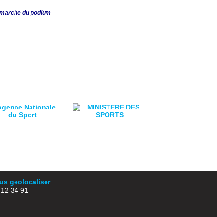
me marche du podium
s geolocaliser
2 34 91