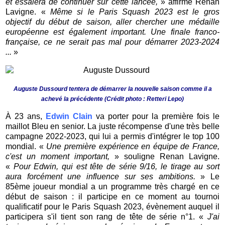
et essaiera de continuer sur cette lancée,
» affirme Renan
Lavigne. «
Même si le Paris Squash 2023 est le gros
objectif du début de saison, aller chercher une médaille
européenne est également important. Une finale franco-
française, ce ne serait pas mal pour démarrer 2023-2024
...
»
Auguste Dussourd tentera de démarrer la nouvelle saison comme il a
achevé la précédente (Crédit photo : Retteri Lepo)
À 23 ans,
Edwin Clain
va porter pour la première fois le
maillot Bleu en senior. La juste récompense d'une très belle
campagne 2022-2023, qui lui a permis d'intégrer le top 100
mondial. «
Une première expérience en équipe de France,
c'est un moment important,
» souligne Renan Lavigne.
«
Pour Edwin, qui est tête de série 9/16, le tirage au sort
aura forcément une influence sur ses ambitions.
» Le
85ème joueur mondial a un programme très chargé en ce
début de saison : il participe en ce moment au tournoi
qualificatif pour le Paris Squash 2023, évènement auquel il
participera s'il tient son rang de tête de série n°1. «
J'ai