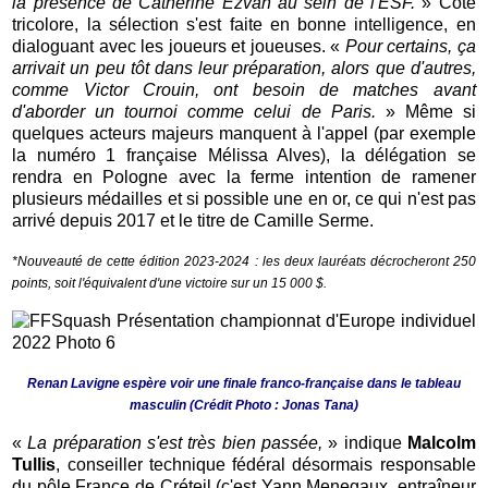
la présence de Catherine Ezvan au sein de l'ESF.
» Côté
tricolore, la sélection s'est faite en bonne intelligence, en
dialoguant avec les joueurs et joueuses. «
Pour certains, ça
arrivait un peu tôt dans leur préparation, alors que d'autres,
comme Victor Crouin, ont besoin de matches avant
d'aborder un tournoi comme celui de Paris.
» Même si
quelques acteurs majeurs manquent à l'appel (par exemple
la numéro 1 française Mélissa Alves), la délégation se
rendra en Pologne avec la ferme intention de ramener
plusieurs médailles et si possible une en or, ce qui n'est pas
arrivé depuis 2017 et le titre de Camille Serme.
*Nouveauté de cette édition 2023-2024 : les deux lauréats décrocheront 250
points, soit l'équivalent d'une victoire sur un 15 000 $.
Renan Lavigne espère voir une finale franco-française dans le tableau
masculin (Crédit Photo : Jonas Tana)
«
La préparation s'est très bien passée,
» indique
Malcolm
Tullis
, conseiller technique fédéral désormais responsable
du pôle France de Créteil (c'est Yann Menegaux, entraîneur