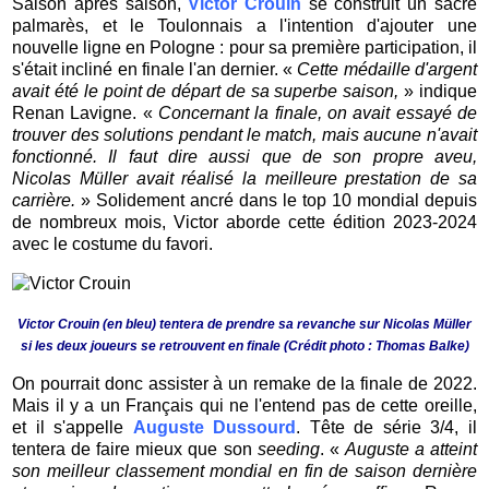
Saison après saison,
Victor Crouin
se construit un sacré
palmarès, et le Toulonnais a l'intention d'ajouter une
nouvelle ligne en Pologne : pour sa première participation, il
s'était incliné en finale l'an dernier. «
Cette médaille d'argent
avait été le point de départ de sa superbe saison,
» indique
Renan Lavigne. «
Concernant la finale, on avait essayé de
trouver des solutions pendant le match, mais aucune n'avait
fonctionné. Il faut dire aussi que de son propre aveu,
Nicolas Müller avait réalisé la meilleure prestation de sa
carrière.
» Solidement ancré dans le top 10 mondial depuis
de nombreux mois, Victor aborde cette édition 2023-2024
avec le costume du favori.
Victor Crouin (en bleu) tentera de prendre sa revanche sur Nicolas Müller
si les deux joueurs se retrouvent en finale (Crédit photo : Thomas Balke)
On pourrait donc assister à un remake de la finale de 2022.
Mais il y a un Français qui ne l'entend pas de cette oreille,
et il s'appelle
Auguste Dussourd
. Tête de série 3/4, il
tentera de faire mieux que son
seeding
. «
Auguste a atteint
son meilleur classement mondial en fin de saison dernière