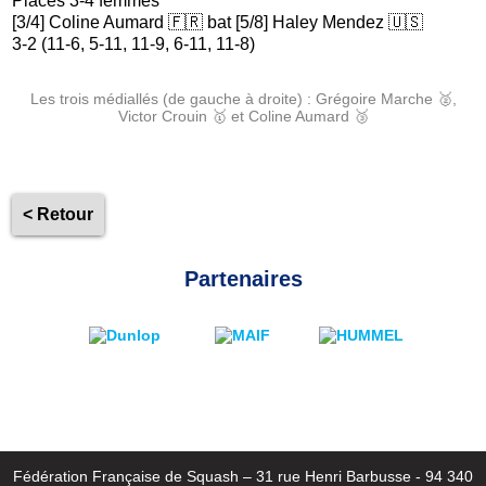
Places 3-4 femmes
[3/4] Coline Aumard 🇫🇷 bat [5/8] Haley Mendez 🇺🇸
3-2 (11-6, 5-11, 11-9, 6-11, 11-8)
Les trois médiallés (de gauche à droite) : Grégoire Marche 🥈,
Victor Crouin 🥇 et Coline Aumard 🥉
< Retour
Partenaires
Fédération Française de Squash – 31 rue Henri Barbusse - 94 340