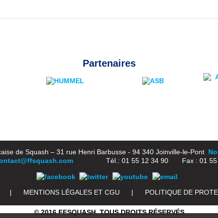
Partenaires
aise de Squash – 31 rue Henri Barbusse - 94 340 Joinville-le-Pont
Nou
ontact@ffsquash.com
Tél.: 01 55 12 34 90 Fax : 01 55 1
|
MENTIONS LÉGALES ET CGU
|
POLITIQUE DE PROT
© 2016 FFSQUASH. TOUS DROITS RÉSERVÉS