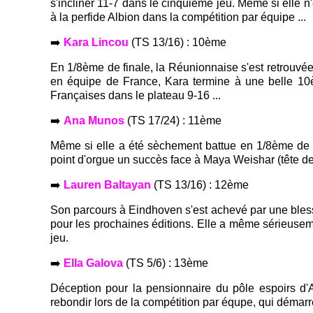
s'incliner 11-7 dans le cinquième jeu. Même si elle n
à la perfide Albion dans la compétition par équipe ...
➡️
Kara Lincou
(TS 13/16) : 10ème
En 1/8ème de finale, la Réunionnaise s'est retrouvée
en équipe de France, Kara termine à une belle 10
Françaises dans le plateau 9-16 ...
➡️
Ana Munos
(TS 17/24) : 11ème
Même si elle a été sèchement battue en 1/8ème de 
point d'orgue un succès face à Maya Weishar (tête de
➡️
Lauren Baltayan
(TS 13/16) : 12ème
Son parcours à Eindhoven s'est achevé par une blessu
pour les prochaines éditions. Elle a même sérieusem
jeu.
➡️
Ella Galova
(TS 5/6) : 13ème
Déception pour la pensionnaire du pôle espoirs d
rebondir lors de la compétition par équpe, qui démarr