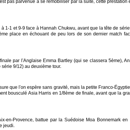
'est pas parvenue à se remobiliser par la suite, cette prestation
 à 1-1 et 9-9 face à Hannah Chukwu, avant que la tête de séri
ème place en échouant de peu lors de son dernier match fac
finale par l'Anglaise Emma Bartley (qui se classera 5ème), A
 série 9/12) au deuxième tour.
re que l'on espère sans gravité, mais la petite Franco-Égyptie
ent bousculé Asia Harris en 1/8ème de finale, avant que la g
'Aix-en-Provence, battue par la Suédoise Moa Bonnemark en 1
e jeudi.