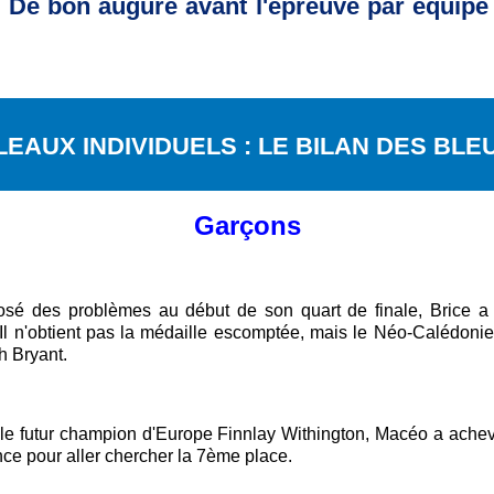
 De bon augure avant l'épreuve par équipe q
LEAUX INDIVIDUELS : LE BILAN DES BLEU
Garçons
osé des problèmes au début de son quart de finale, Brice a e
Il n'obtient pas la médaille escomptée, mais le Néo-Calédon
h Bryant.
 le futur champion d'Europe Finnlay Withington, Macéo a achevé
nce pour aller chercher la 7ème place.