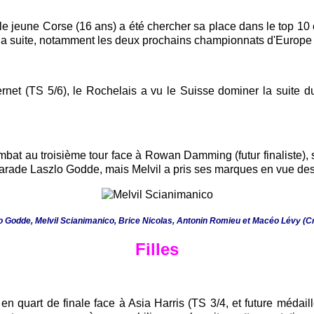
jeune Corse (16 ans) a été chercher sa place dans le top 10 e
la suite, notamment les deux prochains championnats d'Europe 
net (TS 5/6), le Rochelais a vu le Suisse dominer la suite 
at au troisième tour face à Rowan Damming (futur finaliste), s'i
marade Laszlo Godde, mais Melvil a pris ses marques en vue de
lo Godde, Melvil Scianimanico, Brice Nicolas, Antonin Romieu et Macéo Lévy (C
Filles
n quart de finale face à Asia Harris (TS 3/4, et future médai