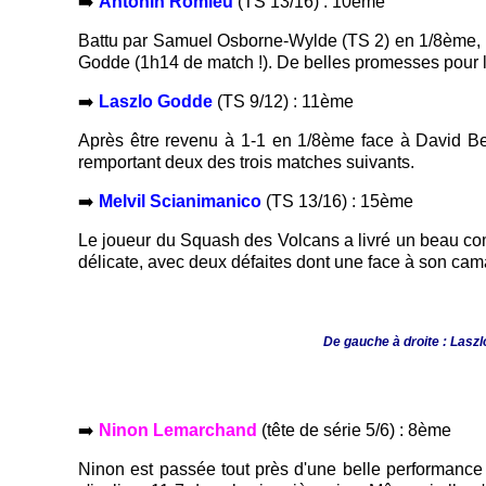
➡️
Antonin Romieu
(TS 13/16) : 10ème
Battu par Samuel Osborne-Wylde (TS 2) en 1/8ème, le 
Godde (1h14 de match !). De belles promesses pour 
➡️
Laszlo Godde
(TS 9/12) : 11ème
Après être revenu à 1-1 en 1/8ème face à David Ber
remportant deux des trois matches suivants.
➡️
Melvil Scianimanico
(TS 13/16) : 15ème
Le joueur du Squash des Volcans a livré un beau comb
délicate, avec deux défaites dont une face à son ca
De gauche à droite : Lasz
➡️
Ninon Lemarchand
(tête de série 5/6) : 8ème
Ninon est passée tout près d'une belle performance e