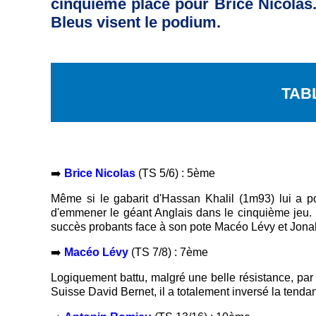
cinquième place pour Brice Nicolas.
Bleus visent le podium.
TAB
➡️
Brice Nicolas
(TS 5/6) : 5è
me
Même si le gabarit d'Hassan Khalil (1m93) lui a p
d'emmener le géant Anglais dans le cinquième jeu. 
succès probants face à son pote Macéo Lévy et Jona
➡️
Macéo Lévy
(TS 7/8) : 7ème
Logiquement battu, malgré une belle résistance, par
Suisse David Bernet, il a totalement inversé la tenda