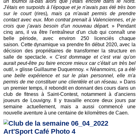
un tournoi là-bas alors que j'étais encore dans le Nord.
J'étais en surpoids à l'époque et je n'avais pas été très bon
sur le court
(rires)
, mais ça m'avait permis de prendre
contact avec eux. Mon contrat prenait à Valenciennes, et je
crois que j'avais besoin d'un nouveau départ.
» Pendant
cinq ans, il va être l'entraîneur d'un club qui connaît une
belle période, avec environ 250 licenciés chaque
saison. Cette dynamique va prendre fin début 2020, avec la
décision des propriétaires de transformer la structure en
salle de spectacle. «
C'est dommage et c'est vrai qu'on
aurait peut-être pu faire encore mieux car c'était un très bel
outil,
» glisse Guillaume Duquennoy. «
Néanmoins, ça a été
une belle expérience et sur le plan personnel, elle m'a
permis de me constituer une clientèle et un réseau.
» Dans
un premier temps, il rebondit en donnant des cours dans un
club de fitness à Saint-Contest, notamment à d'anciens
joueurs de Louvigny. Il y travaille encore deux jours par
semaine actuellement, mais a aussi commencé une
nouvelle aventure à une centaine de kilomètres de Caen.