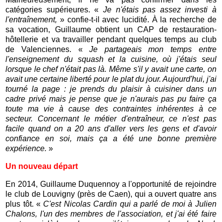
catégories supérieures. «
Je n'étais pas assez investi à
l'entraînement,
» confie-t-il avec lucidité. À la recherche de
sa vocation, Guillaume obtient un CAP de restauration-
hôtellerie et va travailler pendant quelques temps au club
de Valenciennes. «
Je partageais mon temps entre
l'enseignement du squash et la cuisine, où j'étais seul
lorsque le chef n'était pas là. Même s'il y avait une carte, on
avait une certaine liberté pour le plat du jour. Aujourd'hui, j'ai
tourné la page : je prends du plaisir à cuisiner dans un
cadre privé mais je pense que je n'aurais pas pu faire ça
toute ma vie à cause des contraintes inhérentes à ce
secteur. Concernant le métier d'entraîneur, ce n'est pas
facile quand on a 20 ans d'aller vers les gens et d'avoir
confiance en soi, mais ça a été une bonne première
expérience.
»
Un nouveau départ
En 2014, Guillaume Duquennoy a l'opportunité de rejoindre
le club de Louvigny (près de Caen), qui a ouvert quatre ans
plus tôt. «
C'est Nicolas Cardin qui a parlé de moi à Julien
Chalons, l'un des membres de l'association, et j'ai été faire