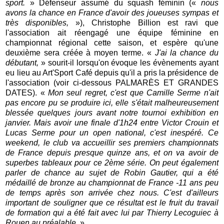
sport.
»
Défenseur assumé du squash féminin («
nous
avons la chance en France d'avoir des joueuses sympas et
très disponibles,
»), Christophe Billion est ravi que
l'association ait réengagé une équipe féminine en
championnat régional cette saison, et espère qu'une
deuxième sera créée à moyen terme. «
J'ai la chance du
débutant,
» sourit-il lorsqu'on évoque les évènements ayant
eu lieu au Art'Sport Café depuis qu'il a pris la présidence de
l'association (voir ci-dessous PALMARÈS ET GRANDES
DATES). «
Mon seul regret, c'est que Camille Serme n'ait
pas encore pu se produire ici, elle s'était malheureusement
blessée quelques jours avant notre tournoi exhibition en
janvier. Mais avoir une finale d'1h24 entre Victor Crouin et
Lucas Serme pour un open national, c'est inespéré. Ce
weekend, le club va accueillir ses premiers championnats
de France depuis presque quinze ans, et on va avoir de
superbes tableaux pour ce 2ème série. On peut également
parler de chance au sujet de Robin Gautier, qui a été
médaillé de bronze au championnat de France -11 ans peu
de temps après son arrivée chez nous. C'est d'ailleurs
important de souligner que ce résultat est le fruit du travail
de formation qui a été fait avec lui par Thierry Lecoguiec à
Rouen au préalable.
»