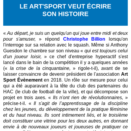
LE ART'SPORT VEUT ÉCRIRE
SON HISTOIRE
«
Au départ, je suis un quelqu'un qui joue entre midi et deux
pour s'amuser,
» répond
Christophe Billion
lorsqu'on
l'interroge sur sa relation avec le squash. Même si Anthony
Guesdon le chambre sur son niveau «
qui est toujours celui
d'un joueur loisir,
» ce chef d'entreprise hyperactif s'est
lancé dans le bain de la compétition il y a quelques années
(«
la crise de la cinquantaine,
» rigole-t-il), avant de se
laisser convaincre de devenir président de l'association
Art
Sport Évènement
en 2018. Un rôle sur mesure pour celui
qui a été auparavant à la tête du club des partenaires du
HAC (le club de football de la ville), et qui décompose son
projet en trois axes. «
Ils n'ont rien de révolutionnaires,
»
précise-t-il. «
Il s'agit de l’apprentissage de la discipline
chez les jeunes, du développement de la pratique féminine
et du haut niveau. Ils sont intimement liés, et le troisième
doit constituer une vitrine pour les deux autres, en donnant
envie à de nouveaux joueurs et joueuses de pratiquer ce