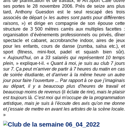
ans de planification et de travaux, le Art'Sport Café ouvre
ses portes le 28 novembre 2006. Près de seize ans plus
tard, Anthony Guesdon est le seul rescapé des trois
associés de départ («
les autres sont partis pour différentes
raisons,
») et dirige en compagnie de son épouse cette
structure de 3 500 mètres carrés aux multiples facettes :
organisation d’événements professionnels ou privés, dîner
spectacle et cabaret, accrobranche indoor, aires de jeux
pour les enfants, cours de danse (zumba, salsa etc.), et
sport (fitness, mini-foot, padel et squash bien sûr).
«
Aujourd'hui, on a 33 salariés qui représentent 10 temps
plein,
» explique-t-il. «
Quant à moi, je suis au club 7 jours
sur 7. Ça peut m'arriver de partir à 7 heures du matin en cas
de soirée étudiante, et d'arriver à la même heure un autre
jour pour faire l'ouverture ... Par rapport à ce que j'imaginais
au départ, il y a beaucoup plus d'heures de travail et
beaucoup moins de revenus
(il éclate de rire)
, mais le plaisir
est toujours là. C'est moi qui m'occupe de la programmation
artistique, mais je suis à l'écoute des avis qu'on me donne
et j'essaie de mettre en avant les artistes de la scène locale.
»