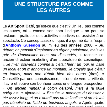
UNE STRUCTURE PAS COMME
LES AUTRES
Le
Art'Sport Café
, qu'est-ce que c'est ? Un lieu pas comme
les autres, où – comme son nom l'indique – on peut se
restaurer, pratiquer des activités sportives ou assister à un
spectacle. Ce concept assez unique, il a germé dans l'esprit
d'
Anthony Guesdon
au milieu des années 2000. «
Au
départ, on pensait s'implanter en région parisienne, mais les
prix de l'immobilier nous ont dissuadés,
» raconte cet
ancien directeur marketing d'un laboratoire de cosmétique.
«
Je m'en souviens comme si c'était hier : un jour, je visite
un local et on m'annonce un montant. Je croyais que c'était
en francs, mais non c'était bien des euros
(rires). »
Conseillé par une connaissance, il s'oriente vers la ville du
Havre et trouve son bonheur après une longue prospection.
«
Un ancien hangar à coton délabré, mais à la taille
adéquate,
» ajoute-t-il. «
Ensuite le montage du dossier a
été assez long, et on n'aurait pas pu le finaliser si on n'avait
pas bénéficié de l'aide de business angels.
» Après quatre