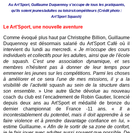
Au Art'Sport, Guillaume Duquennoy s'occupe de tous les pratiquants,
qu'ils soient jeunes/adultes ou loisirs/compétiteurs (Crédit photo :
Art'Sport Squash)
Le Art'Sport, une nouvelle aventure
Comme évoqué plus haut par Christophe Billion, Guillaume
Duquennoy est désormais salarié du Art'Sport Café où il
intervient du lundi au mercredi. «
Je m'occupe des cours
individuels et collectifs pour les adultes, ainsi que de l'école
de squash. C'est une association dynamique, et ses
membres n'hésitent pas à donner de leur temps pour
emmener les jeunes sur les compétitions. Parmi les choses
à améliorer et ce sera l'une de mes missions, il y a la
visibilité de l'activité squash au sein de la structure dans
son ensemble.
» Une autre tâche dévolue au nouveau
coach du club est l'encadrement de Robin Gautier, licencié
depuis deux ans au Art'Sport et médaillé de bronze du
dernier championnat de France -11 ans. «
Il a
incontestablement du potentiel, mais il doit apprendre à se
faire violence et à prendre davantage confiance en lui,
»
estime Guillaume. «
Afin de le sortir de sa zone de confort,
je le fais jouer avec adultes aussi souvent que possible. De