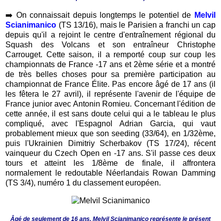
➡️
On connaissait depuis longtemps le potentiel de
Melvil
Scianimanico
(TS 13/16), mais le Parisien a franchi un cap
depuis qu'il a rejoint le centre d'entraînement régional du
Squash des Volcans et son entraîneur Christophe
Carrouget. Cette saison, il a remporté coup sur coup les
championnats de France -17 ans et 2ème série et a montré
de très belles choses pour sa première participation au
championnat de France Élite. Pas encore âgé de 17 ans (il
les fêtera le 27 avril), il représente l'avenir de l'équipe de
France junior avec Antonin Romieu. Concernant l'édition de
cette année, il est sans doute celui qui a le tableau le plus
compliqué, avec l'Espagnol Adrian Garcia, qui vaut
probablement mieux que son seeding (33/64), en 1/32ème,
puis l'Ukrainien Dimitriy Scherbakov (TS 17/24), récent
vainqueur du Czech Open en -17 ans. S'il passe ces deux
tours et atteint les 1/8ème de finale, il affrontera
normalement le redoutable Néerlandais Rowan Damming
(TS 3/4), numéro 1 du classement européen.
Âgé de seulement de 16 ans, Melvil Scianimanico représente le présent