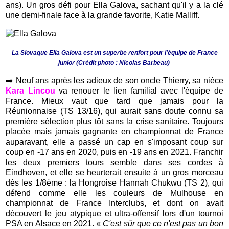
ans). Un gros défi pour Ella Galova, sachant qu'il y a la clé
une demi-finale face à la grande favorite, Katie Malliff.
La Slovaque Ella Galova est un superbe renfort pour l'équipe de France
junior (Crédit photo : Nicolas Barbeau)
➡️
Neuf ans après les adieux de son oncle Thierry, sa nièce
Kara Lincou
va renouer le lien familial avec l'équipe de
France. Mieux vaut que tard que jamais pour la
Réunionnaise (TS 13/16), qui aurait sans doute connu sa
première sélection plus tôt sans la crise sanitaire. Toujours
placée mais jamais gagnante en championnat de France
auparavant, elle a passé un cap en s'imposant coup sur
coup en -17 ans en 2020, puis en -19 ans en 2021. Franchir
les deux premiers tours semble dans ses cordes à
Eindhoven, et elle se heurterait ensuite à un gros morceau
dès les 1/8ème : la Hongroise Hannah Chukwu (TS 2), qui
défend comme elle les couleurs de Mulhouse en
championnat de France Interclubs, et dont on avait
découvert le jeu atypique et ultra-offensif lors d'un tournoi
PSA en Alsace en 2021. «
C'est sûr que ce n'est pas un bon