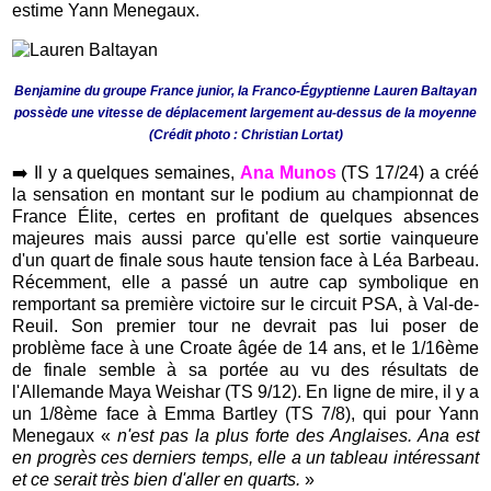
estime Yann Menegaux.
Benjamine du groupe France junior, la Franco-Égyptienne Lauren Baltayan
possède une vitesse de déplacement largement au-dessus de la moyenne
(Crédit photo : Christian Lortat)
➡️
Il y a quelques semaines,
Ana Munos
(TS 17/24) a créé
la sensation en montant sur le podium au championnat de
France Élite, certes en profitant de quelques absences
majeures mais aussi parce qu'elle est sortie vainqueure
d'un quart de finale sous haute tension face à Léa Barbeau.
Récemment, elle a passé un autre cap symbolique en
remportant sa première victoire sur le circuit PSA, à Val-de-
Reuil. Son premier tour ne devrait pas lui poser de
problème face à une Croate âgée de 14 ans, et le 1/16ème
de finale semble à sa portée au vu des résultats de
l'Allemande Maya Weishar (TS 9/12). En ligne de mire, il y a
un 1/8ème face à Emma Bartley (TS 7/8), qui pour Yann
Menegaux «
n'est pas la plus forte des Anglaises. Ana est
en progrès ces derniers temps, elle a un tableau intéressant
et ce serait très bien d'aller en quarts.
»