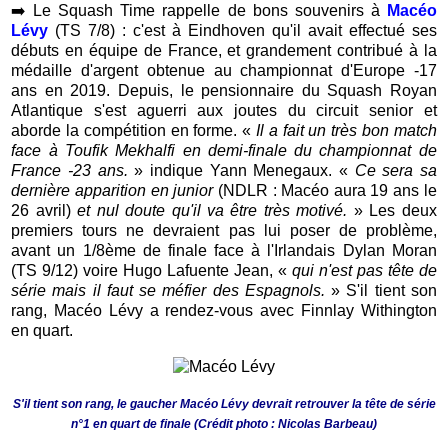
➡️
Le Squash Time rappelle de bons souvenirs à
Macéo
Lévy
(TS 7/8) : c'est à Eindhoven qu'il avait effectué ses
débuts en équipe de France, et grandement contribué à la
médaille d'argent obtenue au championnat d'Europe -17
ans en 2019. Depuis, le pensionnaire du Squash Royan
Atlantique s'est aguerri aux joutes du circuit senior et
aborde la compétition en forme. «
Il a fait un très bon match
face à Toufik Mekhalfi en demi-finale du championnat de
France -23 ans.
» indique Yann Menegaux. «
Ce sera sa
dernière apparition en junior
(NDLR : Macéo aura 19 ans le
26 avril)
et nul doute qu'il va être très motivé.
» Les deux
premiers tours ne devraient pas lui poser de problème,
avant un 1/8ème de finale face à l'Irlandais Dylan Moran
(TS 9/12) voire Hugo Lafuente Jean, «
qui n'est pas tête de
série mais il faut se méfier des Espagnols.
» S'il tient son
rang, Macéo Lévy a rendez-vous avec Finnlay Withington
en quart.
S'il tient son rang, le gaucher Macéo Lévy devrait retrouver la tête de série
n°1 en quart de finale (Crédit photo : Nicolas Barbeau)