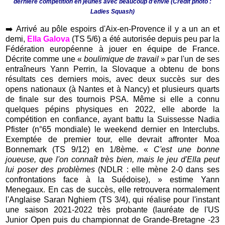
dernière compétition en jeunes avec beaucoup d'envie (Crédit photo :
Ladies Squash)
➡️
Arrivé au pôle espoirs d'Aix-en-Provence il y a un an et
demi,
Ella Galova
(TS 5/6) a été autorisée depuis peu par la
Fédération européenne à jouer en équipe de France.
Décrite comme une «
boulimique de travail
» par l'un de ses
entraîneurs Yann Perrin, la Slovaque a obtenu de bons
résultats ces derniers mois, avec deux succès sur des
opens nationaux (à Nantes et à Nancy) et plusieurs quarts
de finale sur des tournois PSA. Même si elle a connu
quelques pépins physiques en 2022, elle aborde la
compétition en confiance, ayant battu la Suissesse Nadia
Pfister (n°65 mondiale) le weekend dernier en Interclubs.
Exemptée de premier tour, elle devrait affronter Moa
Bonnemark (TS 9/12) en 1/8ème. «
C'est une bonne
joueuse, que l'on connaît très bien, mais le jeu d'Ella peut
lui poser des problèmes
(NDLR : elle mène 2-0 dans ses
confrontations face à la Suédoise), » estime Yann
Menegaux. En cas de succès, elle retrouvera normalement
l'Anglaise Saran Nghiem (TS 3/4), qui réalise pour l'instant
une saison 2021-2022 très probante (lauréate de l'US
Junior Open puis du championnat de Grande-Bretagne -23