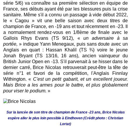
série 5/6) va connaître sa première sélection en équipe de
France, ses débuts ayant été par les blessures puis la crise
sanitaire. Même s'il a connu un passage à vide début 2022,
le « Cagou » vit une belle saison avec deux titres de
champion de France, en -19 ans et tout récemment en -23. Il
a normalement rendez-vous en 1/8ème de finale avec le
Gallois Rhys Evans (TS 9/12), «
un adversaire à sa
portée,
» indique Yann Menegaux, puis sans doute avec un
Anglais en quart : Hassan Khalil (TS ¾) voire le jeune
Jonah Bryant (TS 13/16, 16 ans), ancien vainqueur du
British Junior Open en -13. S'il parvenait à se hisser dans le
dernier carré, Brice Nicolas retrouverait peut-être la tête de
série n°1 et favori de la compétition, l'Anglais Finnlay
Withington. «
C'est un petit gabarit, et un excellent joueur.
Mais Brice a les armes pour le battre, et plus globalement
pour viser le podium.
»
Sur la lancée de son titre de champion de France -23 ans, Brice Nicolas
espère aller le plus loin possible à Eindhoven (Crédit photo : Christian
Lortat)