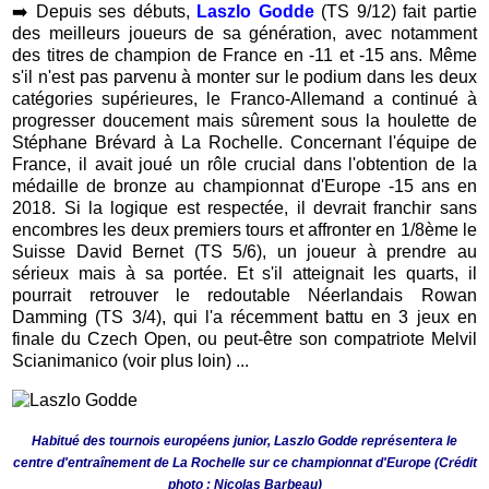
➡️
Depuis ses débuts,
Laszlo Godde
(TS 9/12) fait partie
des meilleurs joueurs de sa génération, avec notamment
des titres de champion de France en -11 et -15 ans. Même
s'il n'est pas parvenu à monter sur le podium dans les deux
catégories supérieures, le Franco-Allemand a continué à
progresser doucement mais sûrement sous la houlette de
Stéphane Brévard à La Rochelle. Concernant l'équipe de
France, il avait joué un rôle crucial dans l'obtention de la
médaille de bronze au championnat d'Europe -15 ans en
2018. Si la logique est respectée, il devrait franchir sans
encombres les deux premiers tours et affronter en 1/8ème le
Suisse David Bernet (TS 5/6), un joueur à prendre au
sérieux mais à sa portée. Et s'il atteignait les quarts, il
pourrait retrouver le redoutable Néerlandais Rowan
Damming (TS 3/4), qui l'a récemment battu en 3 jeux en
finale du Czech Open, ou peut-être son compatriote Melvil
Scianimanico (voir plus loin) ...
Habitué des tournois européens junior, Laszlo Godde représentera le
centre d'entraînement de La Rochelle sur ce championnat d'Europe (Crédit
photo : Nicolas Barbeau)