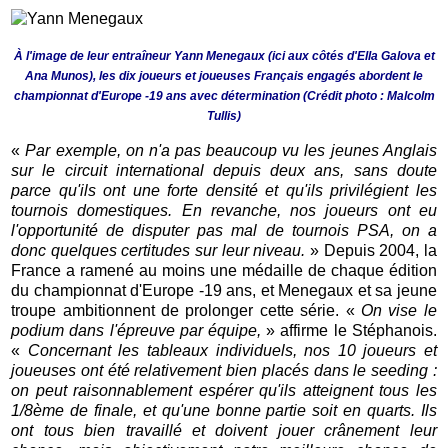
À l'image de leur entraîneur Yann Menegaux (ici aux côtés d'Ella Galova et
Ana Munos), les dix joueurs et joueuses Français engagés abordent le
championnat d'Europe -19 ans avec détermination (Crédit photo : Malcolm
Tullis)
«
Par exemple, on n'a pas beaucoup vu les jeunes Anglais
sur le circuit international depuis deux ans, sans doute
parce qu'ils ont une forte densité et qu'ils privilégient les
tournois domestiques. En revanche, nos joueurs ont eu
l'opportunité de disputer pas mal de tournois PSA, on a
donc quelques certitudes sur leur niveau.
» Depuis 2004, la
France a ramené au moins une médaille de chaque édition
du championnat d'Europe -19 ans, et Menegaux et sa jeune
troupe ambitionnent de prolonger cette série. «
On vise le
podium dans l'épreuve par équipe,
» affirme le Stéphanois.
«
Concernant les tableaux individuels, nos 10 joueurs et
joueuses ont été relativement bien placés dans le seeding :
on peut raisonnablement espérer qu'ils atteignent tous les
1/8ème de finale, et qu'une bonne partie soit en quarts. Ils
ont tous bien travaillé et doivent jouer crânement leur