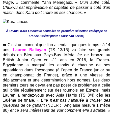
tirage
, » commente Yann Menegaux. «
D'un autre côté,
Chukwu est imprévisible et capable de passer à côté d'un
match, donc Kara doit croire en ses chances.
»
À 18 ans, Kara Lincou va connaître sa première sélection en équipe de
France (Crédit photo : Christian Lortat)
➡️
C'est un moment que l'on attendait quelques temps : à 14
ans,
Lauren Baltayan
(TS 13/16) va faire ses grands
débuts en Bleu aux Pays-Bas. Médaillée de bronze au
British Junior Open en -11 ans en 2018, la Franco-
Égyptienne a marqué les esprits à chacune de ses
apparitions dans l'hexagone (à l'open de France junior ou
en championnat de France), grâce à une vitesse de
déplacement et une détermination hors normes. Les deux
premiers tours ne devraient pas poser de problèmes à celle
qui brille régulièrement sur des tournois en Égypte, mais
Lauren a rendez-vous avec Asia Harris (TS 3/4) dès les
1/8ème de finale. «
Elle n'est pas habituée à croiser des
joueuses de ce gabarit
(NDLR : l'Anglaise mesure 1 mètre
80)
et ce sera intéressant de voir comment elle s'adapte,
»