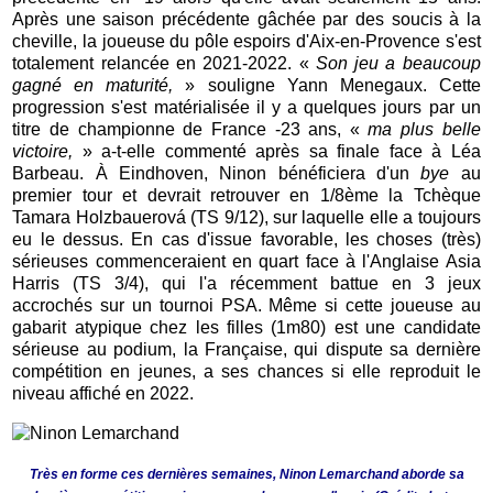
Après une saison précédente gâchée par des soucis à la
cheville, la joueuse du pôle espoirs d'Aix-en-Provence s'est
totalement relancée en 2021-2022. «
Son jeu a beaucoup
gagné en maturité,
» souligne Yann Menegaux. Cette
progression s'est matérialisée il y a quelques jours par un
titre de championne de France -23 ans, «
ma plus belle
victoire,
» a-t-elle commenté après sa finale face à Léa
Barbeau. À Eindhoven, Ninon bénéficiera d'un
bye
au
premier tour et devrait retrouver en 1/8ème la Tchèque
Tamara Holzbauerová (TS 9/12), sur laquelle elle a toujours
eu le dessus. En cas d'issue favorable, les choses (très)
sérieuses commenceraient en quart face à l'Anglaise Asia
Harris (TS 3/4), qui l'a récemment battue en 3 jeux
accrochés sur un tournoi PSA. Même si cette joueuse au
gabarit atypique chez les filles (1m80) est une candidate
sérieuse au podium, la Française, qui dispute sa dernière
compétition en jeunes, a ses chances si elle reproduit le
niveau affiché en 2022.
Très en forme ces dernières semaines, Ninon Lemarchand aborde sa