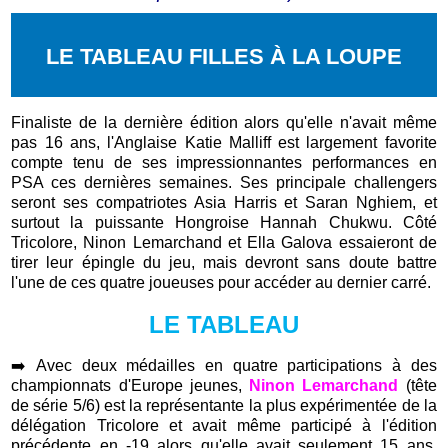
LE TABLEAU FILLES À LA LOUPE
Finaliste de la dernière édition alors qu'elle n'avait même
pas 16 ans, l'Anglaise Katie Malliff est largement favorite
compte tenu de ses impressionnantes performances en
PSA ces dernières semaines. Ses principale challengers
seront ses compatriotes Asia Harris et Saran Nghiem, et
surtout la puissante Hongroise Hannah Chukwu. Côté
Tricolore, Ninon Lemarchand et Ella Galova essaieront de
tirer leur épingle du jeu, mais devront sans doute battre
l'une de ces quatre joueuses pour accéder au dernier carré.
LE TABLEAU
➡️
Avec deux médailles en quatre participations à des
championnats d'Europe jeunes,
Ninon Lemarchand
(tête
de série 5/6) est la représentante la plus expérimentée de la
délégation Tricolore et avait même participé à l'édition
précédente en -19 alors qu'elle avait seulement 15 ans.