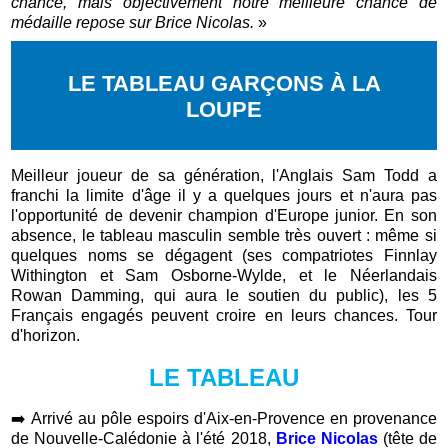
chance, mais objectivement notre meilleure chance de
médaille repose sur Brice Nicolas.
»
LE TABLEAU GARÇONS À LA
LOUPE
Meilleur joueur de sa génération, l'Anglais Sam Todd a
franchi la limite d'âge il y a quelques jours et n'aura pas
l'opportunité de devenir champion d'Europe junior. En son
absence, le tableau masculin semble très ouvert : même si
quelques noms se dégagent (ses compatriotes Finnlay
Withington et Sam Osborne-Wylde, et le Néerlandais
Rowan Damming, qui aura le soutien du public), les 5
Français engagés peuvent croire en leurs chances. Tour
d'horizon.
LE TABLEAU
➡️
Arrivé au pôle espoirs d'Aix-en-Provence en provenance
de Nouvelle-Calédonie à l'été 2018,
Brice Nicolas
(tête de