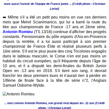
mais aussi l'avenir de l'équipe de France junior ... (Crédit photo : Christian
Lortat)
➡️
Même s'il a été un petit peu moins en vue ces derniers
mois que Melvil Scianimanico, qui lui a barré la route du
titre aux championnats de France -17 ans et 2ème série,
Antonin Romieu
(TS 13/16) continue d'afficher des progrès
constants. Pensionnaire du pôle espoirs d'Aix-en-Provence
depuis la rentrée, il a lui aussi participé à son premier
championnat de France Élite et réalisé plusieurs perfs à
1ère série. S'il est le plus jeune des cinq Tricolores engagés
dans le tableau masculin, le Corse n'en est pas moins un
habitué du circuit européen, qu'il fréquente depuis l'âge de
10 ans, et il a disputé les demi-finales du British Junior
Open en -13 ans en 2019. S'il tient son rang, il devrait
franchir les deux premiers tours et n'aurait rien à perdre en
1/8ème de finale face à la tête de série n°2, l'Anglais
Samuel Osborne-Wylde.
... tout comme Antonin Romieu, son grand rival depuis les -11 ans (Crédit
photo : Christian Lortat)