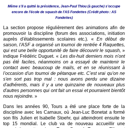
Même s'il a quitté la présidence, Jean-Paul Thiou (à gauche) s'occupe
encore de l'école de squash de l'AS Fondettes (Crédit photo : AS
Fondettes)
La section propose régulièrement des animations afin de
promouvoir la discipline (forum des associations, initiation
auprès d'établissements scolaires etc.). «
En début de
saison, l'ASF a organisé un tournoi de rentrée 4 Raquettes,
qui est une belle opportunité de faire découvrir le squash,
»
indique Frédéric Duguet. «
Les dix-huit derniers mois n'ont
pas été faciles, néanmoins on a essayé de maintenir le
contact avec beaucoup de mails, et en se réunissant à
l'occasion d'un tournoi de pétanque etc. C'est vrai qu'on ne
s'en sort pas trop mal : nous avons perdu une dizaine
d'adhérents, mais il y a une quinzaine de nouveaux plus
d'autres personnes qui ont fait un essai et pourraient bientôt
nous rejoindre.
»
Dans les années 90, Tours a été une place forte de la
discipline avec les Carnaux, où Jean-Luc Bonetat a formé
son fils Julien et Isabelle Stoehr, qui atteindront ensuite le
top 15 mondial. Le club va de nouveau accueillir une