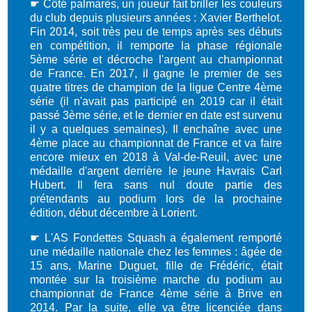
☛
Côté palmarès, un joueur fait briller les couleurs
du club depuis plusieurs années : Xavier Berthelot.
Fin 2014, soit très peu de temps après ses débuts
en compétition, il remporte la phase régionale
5ème série et décroche l'argent au championnat
de France. En 2017, il gagne le premier de ses
quatre titres de champion de la ligue Centre 4ème
série (il n'avait pas participé en 2019 car il était
passé 3ème série, et le dernier en date est survenu
il y a quelques semaines). Il enchaîne avec une
4ème place au championnat de France et va faire
encore mieux en 2018 à Val-de-Reuil, avec une
médaille d'argent derrière le jeune Havrais Carl
Hubert. Il fera sans nul doute partie des
prétendants au podium lors de la prochaine
édition, début décembre à Lorient.
☛
L'AS Fondettes Squash a également remporté
une médaille nationale chez les femmes : âgée de
15 ans, Marine Duguet, fille de Frédéric, était
montée sur la troisième marche du podium au
championnat de France 4ème série à Brive en
2014. Par la suite, elle va être licenciée dans