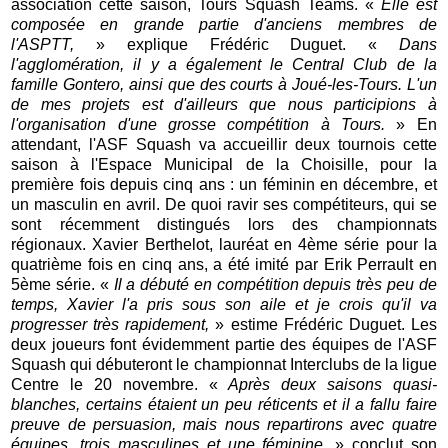
association cette saison, Tours Squash Teams. «
Elle est
composée en grande partie d'anciens membres de
l'ASPTT,
» explique Frédéric Duguet. «
Dans
l'agglomération, il y a également le Central Club de la
famille Gontero, ainsi que des courts à Joué-les-Tours. L'un
de mes projets est d'ailleurs que nous participions à
l'organisation d'une grosse compétition à Tours.
» En
attendant, l'ASF Squash va accueillir deux tournois cette
saison à l'Espace Municipal de la Choisille, pour la
première fois depuis cinq ans : un féminin en décembre, et
un masculin en avril. De quoi ravir ses compétiteurs, qui se
sont récemment distingués lors des championnats
régionaux. Xavier Berthelot, lauréat en 4ème série pour la
quatrième fois en cinq ans, a été imité par Erik Perrault en
5ème série. «
Il a débuté en compétition depuis très peu de
temps, Xavier l'a pris sous son aile et je crois qu'il va
progresser très rapidement,
» estime Frédéric Duguet. Les
deux joueurs font évidemment partie des équipes de l'ASF
Squash qui débuteront le championnat Interclubs de la ligue
Centre le 20 novembre. «
Après deux saisons quasi-
blanches, certains étaient un peu réticents et il a fallu faire
preuve de persuasion, mais nous repartirons avec quatre
équipes, trois masculines et une féminine,
» conclut son