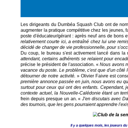
Les dirigeants du Dumbéa Squash Club ont de nombreu
augmenter la pratique compétitive chez les jeunes, fa
poste d'éducateur/gérant : après neuf ans de bons e
relativement courte ici, a entraîné chez lui une remi
décidé de changer de vie professionnelle, pour s'occ
Du coup, le bureau s'est activement lancé dans la 
attendant, certains adhérents se relaient pour enca
précise le président de l'association. «
Nous avons mi
vacance du poste. Le problème, c'est que d'un côté 
détourner de notre activité.
» Olivier Faivre est consc
première annonce passée en juin, nous avons eu que
surtout pour ceux qui ont des enfants. Cependant, je
contexte actuel, la Nouvelle-Calédonie étant un terr
frein depuis presque un an. «
J'en discutais avec Da
des tournois, que les gens pourraient apprendre l'exi
Il y a quelques mois, les joueurs du