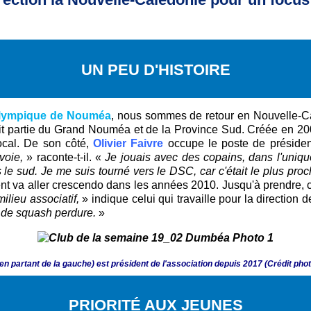
UN PEU D'HISTOIRE
lympique de Nouméa
, nous sommes de retour en Nouvelle-Ca
it partie du Grand Nouméa et de la Province Sud. Créée en 200
ocal. De son côté,
Olivier Faivre
occupe le poste de présiden
voie,
» raconte-t-il. «
Je jouais avec des copains, dans l'uniqu
ns le sud. Je me suis tourné vers le DSC, car c'était le plus proc
t va aller crescendo dans les années 2010. Jusqu'à prendre, 
ilieu associatif,
» indique celui qui travaille pour la direction 
e de squash perdure.
»
en partant de la gauche) est président de l'association depuis 2017 (
Crédit pho
PRIORITÉ AUX JEUNES