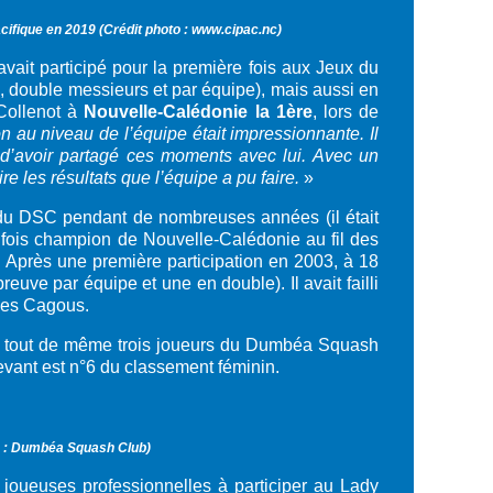
acifique en 2019 (Crédit photo : www.cipac.nc)
vait participé pour la première fois aux Jeux du
l, double messieurs et par équipe), mais aussi en
Collenot à
Nouvelle-Calédonie la 1ère
, lors de
ion au niveau de l’équipe était impressionnante. Il
 et d’avoir partagé ces moments avec lui. Avec un
e les résultats que l’équipe a pu faire.
»
s du DSC pendant de nombreuses années (il était
s fois champion de Nouvelle-Calédonie au fil des
. Après une première participation en 2003, à 18
reuve par équipe et une en double). Il avait failli
 des Cagous.
ve tout de même trois joueurs du Dumbéa Squash
evant est n°6 du classement féminin.
o : Dumbéa Squash Club)
 joueuses professionnelles à participer au Lady