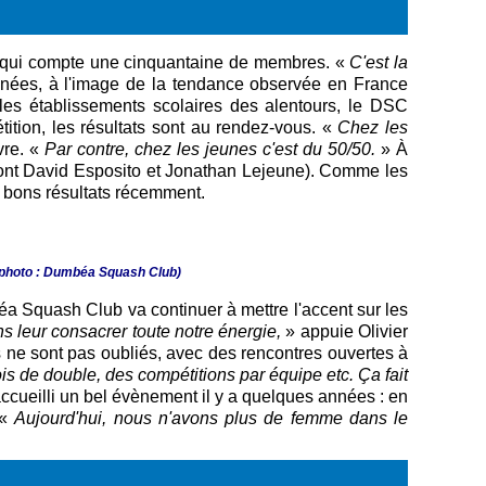
 qui compte une cinquantaine de membres.
«
C'est la
 années, à l'image de la tendance observée en France
les établissements scolaires des alentours, le DSC
ion, les résultats sont au rendez-vous. «
Chez les
vre. «
Par contre, chez les jeunes c'est du 50/50.
» À
 sont David Esposito et Jonathan Lejeune). Comme les
e bons résultats récemment.
 photo : Dumbéa Squash Club)
éa Squash Club va continuer à mettre l'accent sur les
 leur consacrer toute notre énergie,
» appuie Olivier
s ne sont pas oubliés, avec des rencontres ouvertes à
ois de double, des compétitions par équipe etc. Ça fait
accueilli un bel évènement il y a quelques années : en
 «
Aujourd'hui, nous n'avons plus de femme dans le