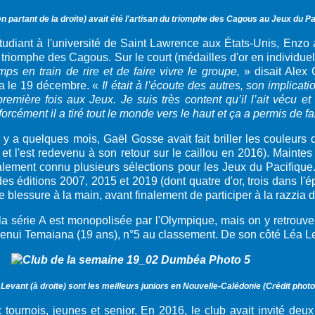
n partant de la droite) avait été l'artisan du triomphe des Cagous au Jeux du P
tudiant à l'université de Saint Lawrence aux États-Unis, Enzo a
 triomphe des Cagous. Sur le court (médailles d'or en individue
emps en train de rire et de faire vivre le groupe,
» disait Alex 
a le 19 décembre. «
Il était à l’écoute des autres, son implicat
a première fois aux Jeux. Je suis très content qu’il l’ait vécu
ément il a tiré tout le monde vers le haut et ça a permis de fair
y a quelques mois, Gaël Gosse avait fait briller les couleur
 et l'est redevenu à son retour sur le caillou en 2016). Mainte
galement connu plusieurs sélections pour les Jeux du Pacifique
des éditions 2007, 2015 et 2019 (dont quatre d'or, trois dans l'ép
e blessure à la main, avant finalement de participer à la razzia
la série A est monopolisée par l'Olympique, mais on y retrou
Arenui Temaiana (19 ans), n°5 au classement. De son côté Léa L
evant (à droite) sont les meilleurs juniors en Nouvelle-Calédonie (
Crédit phot
urnois, jeunes et senior. En 2016, le club avait invité deux