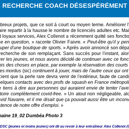
RECHERCHE COACH D
É
SE
SP
É
R
É
MENT
x projets, que ce soit à court ou moyen terme. Améliorer l'in
ire repartir à la hausse le nombre de licenciés adultes etc. Mai
t loyaux services, Alex Collenot a récemment quitté ses foncti
se en question,
» raconte Olivier Faivre. «
Peut-être qu'il y pens
uper d'une boutique de sports.
» Après avoir annoncé son départ
recherche de son remplaçant. Sans succès pour l'instant, al
drer les jeunes, et nous avons décidé de continuer avec ce fo
s des choses en place, par exemple la réservation des courts e
les mordus
(sic)
continuent à jouer, mais de l'autre ceux qui o
ient que la perle rare devra venir de l'extérieur, faute de candi
lques contacts avec des profs de squash en France métropolit
 tiens à dire aux personnes qui auraient envie de tenter l'ave
itoire complètement covid-free.
» Un atout non négligeable, al
vid Navarre, et il me disait que ça pouvait aussi être un inconv
stence de notre offre d'emploi.
»
 DSC (jeunes et moins jeunes) ont dit au revoir à leur entraîneur Alex Collenot (