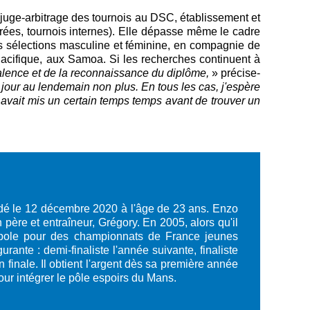
t juge-arbitrage des tournois au DSC, établissement et
irées, tournois internes). Elle dépasse même le cadre
s sélections masculine et féminine, en compagnie de
 Pacifique, aux Samoa.
Si les recherches continuent à
valence et de la reconnaissance du diplôme,
» précise-
u jour au lendemain non plus. En tous les cas, j'espère
e avait mis un certain temps temps avant de trouver un
édé le 12 décembre 2020 à l'âge de 23 ans. Enzo
re et entraîneur, Grégory. En 2005, alors qu'il
opole pour des championnats de France jeunes
ante : demi-finaliste l'année suivante, finaliste
finale. Il obtient l'argent dès sa première année
pour intégrer le pôle espoirs du Mans.