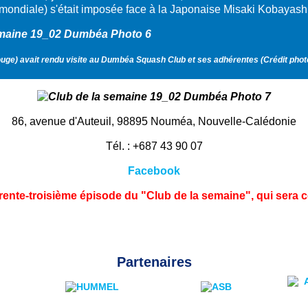
 mondiale) s'était imposée face à la Japonaise Misaki Kobayashi
rouge) avait rendu visite au Dumbéa Squash Club et ses adhérentes (
Crédit pho
86, avenue d'Auteuil, 98895 Nouméa, Nouvelle-Calédonie
Tél. : +687 43 90 07
Facebook
rente-troisième épisode du "Club de la semaine", qui ser
Partenaires