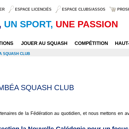
ER
ESPACE LICENCIÉS
ESPACE CLUBS/ASSOS
PROS
,
UN SPORT,
UNE PASSION
TIONS
JOUER AU SQUASH
COMPÉTITION
HAUT
ÉA SQUASH CLUB
DUMBÉA SQUASH CLUB
artenaires de la Fédération au quotidien, et nous mettons en 
rection la Nouvelle-Calédonie pour un focu