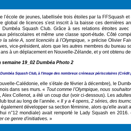
 de l'école de jeunes,
labellisée trois étoiles par la FFSquash
et
re global de licences s'est inscrit à la baisse ces dernières
au Dumbéa Squash Club. Grâce à ses relations étroites avec 
 périscolaires et même une classe sport-étude. Côté compétit
e la série A, sont licenciés à l'Olympique,
» précise Olivier Fai
'Yves, vice-président, alors que les autres membres du bureau
es ans à un déplacement en Nouvelle-Zélande, et y ont obtenu d
du Dumbéa Squash Club, à l'image des nombreux créneaux périscolaires (
Crédit
ouvelle-Calédonie, elle s'étale de février à décembre), le Dumb
rnois dans ses murs. «
Tout comme l'Olympique, nous souhaitons
, Alex Collenot, a été un coup dur (voir ci-dessous). Les adulte
lub tout au long de l'année. «
Il y a 4 opens, 2 séries, des tourn
 également développer sa section féminine, alors qu'elle avait 
d'hui n°12 mondiale) avait remporté le Lady Squash en 2016.
r ce genre d'initiatives.
»