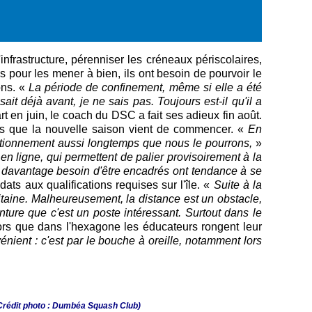
frastructure, pérenniser les créneaux périscolaires,
s pour les mener à bien, ils ont besoin de pourvoir le
ons.
«
La période de confinement, même si elle a été
ait déjà avant, je ne sais pas. Toujours est-il qu'il a
 en juin, le coach du DSC a fait ses adieux fin août.
ors que la nouvelle saison vient de commencer. «
En
nctionnement aussi longtemps que nous le pourrons,
»
n ligne, qui permettent de palier provisoirement à la
nt davantage besoin d'être encadrés ont tendance à se
dats aux qualifications requises sur l'île. «
Suite à la
aine. Malheureusement, la distance est un obstacle,
nture que c'est un poste intéressant. Surtout dans le
ors que dans l'hexagone les éducateurs rongent leur
énient : c'est par le bouche à oreille, notamment lors
Crédit photo : Dumbéa Squash Club)