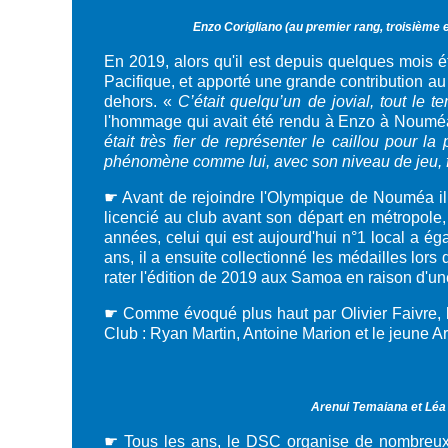
Enzo Corigliano (au premier rang, troisième e
En 2019, alors qu'il est depuis quelques mois é
Pacifique, et apporté une grande contribution au
dehors. «
C’était quelqu’un de jovial, tout le t
l'hommage qui avait été rendu à Enzo à Noumé
était très fier de représenter le caillou pour l
phénomène comme lui, avec son niveau de jeu, forc
☛ Avant de rejoindre
l'Olympique de Nouméa il 
licencié au club avant son départ en métropole,
années, celui qui est aujourd'hui n°1 local a é
ans, il a ensuite collectionné les médailles lors 
rater l'édition de 2019 aux Samoa en raison d'un
☛ Comme évoqué plus haut par Olivier Faivre, 
Club : Ryan Martin, Antoine Marion et le jeune 
Arenui Temaiana et Léa L
☛ Tous les ans, le DSC organise de nombreux to