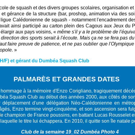
école de squash et des divers groupes scolaires, organisation e
 et gérance de la structure (bar, proshop, animation via des so
la ligue Calédonienne de squash - notamment l'encadrement de
 avait ainsi participé au carton plein des Cagous aux Jeux du
 élargir aux pays voisins,
«
même s'il y a le problème de l'équi
direction des sports serait à l'écoute. Mais ça ne se fera pas d
 faut faire preuve de patience, et ne pas oublier que l'Olympiqu
opole.
»
(H/F) et gérant du Dumbéa Squash Club
PALMARÈS ET GRANDES DATES
vel hommage à la mémoire d'Enzo Corigliano, tragiquement déc
mbéa Squash Club au début des années 2000, aux côtés de son pè
ier déplacement d'une délégation Néo-Calédonienne en métr
és, Enzo termine vingt-cinquième, et son ascension sera fulgur
 de champion de France poussins, en battant Lucas Rousselet en 
quelle le titre lui échappera. En 2010, il quitte son île natale 