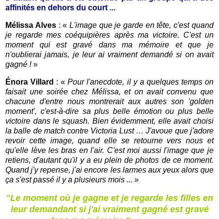
affinités en dehors du court ...
Mélissa Alves
: «
L'image que je garde en tête, c'est quand
je regarde mes coéquipières après ma victoire. C'est un
moment qui est gravé dans ma mémoire et que je
n'oublierai jamais, je leur ai vraiment demandé si on avait
gagné !
»
Énora Villard
: «
Pour l'anecdote, il y a quelques temps on
faisait une soirée chez Mélissa, et on avait convenu que
chacune d'entre nous montrerait aux autres son 'golden
moment', c'est-à-dire sa plus belle émotion ou plus belle
victoire dans le squash. Bien évidemment, elle avait choisi
la balle de match contre Victoria Lust … J'avoue que j'adore
revoir cette image, quand elle se retourne vers nous et
qu'elle lève les bras en l'air. C'est moi aussi l'image que je
retiens, d'autant qu'il y a eu plein de photos de ce moment.
Quand j'y repense, j'ai encore les larmes aux yeux alors que
ça s'est passé il y a plusieurs mois ... »
"Le moment où je gagne et je regarde les filles en
leur demandant si j'ai vraiment gagné est gravé