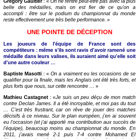
Grégory Gaultier
: «
On ne rentre peut-être pas avec la plus
belle des médailles, mais on est fier de ce qu'on a
accompli : être sur le podium du championnat du monde
reste effectivement une très belle perfo
rmance.
»
UNE POINTE DE DÉCEPTION
Les joueurs de l'équipe de France sont des
compétiteurs : même s'ils sont ravis d'avoir ramené une
médaille dans leurs valises, ils auraient aimé qu'elle soit
d'une autre couleur …
Baptiste Masotti
: «
On a vraiment eu les occasions de se
qualifier pour la finale, mais les Anglais ont été très forts, et
plus forts que nous, sur cette rencontre …
»
Mathieu Castagnet
: «
Je suis un peu déçu de mon match
contre Declan James. Il a été incroyable, et moi pas du tout
… C'est très frustrant, car on rêve de jouer des matches
décisifs à ce niveau. Sur le plan européen, j'en ai souvent
eu l'occasion (et j'ai apporté ma contribution aux succès de
l'équipe), beaucoup moins au championnat du monde. En
2011, j'avais mené 2-1 puis 7-4 contre Mohamed El