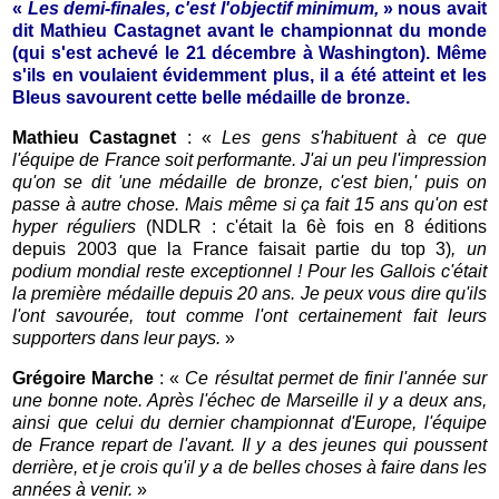
«
Les demi-finales, c'est l'objectif minimum,
» nous avait
dit Mathieu Castagnet avant le championnat du monde
(qui s'est achevé le 21 décembre à Washington). Même
s'ils en voulaient évidemment plus, il a été atteint et les
Bleus savourent cette belle médaille de bronze.
Mathieu Castagnet
: «
Les gens s'habituent à ce que
l'équipe de France soit performante. J'ai un peu l'impression
qu'on se dit 'une médaille de bronze, c'est bien,' puis on
passe à autre chose. Mais même si ça fait 15 ans qu'on est
hyper réguliers
(NDLR : c'était la 6è fois en 8 éditions
depuis 2003 que la France faisait partie du top 3)
, un
podium mondial reste exceptionnel ! Pour les Gallois c'était
la première médaille depuis 20 ans. Je peux vous dire qu'ils
l'ont savourée, tout comme l'ont certainement fait leurs
supporters dans leur pays.
»
Grégoire Marche
: «
Ce résultat permet de finir l'année sur
une bonne note. Après l'échec de Marseille il y a deux ans,
ainsi que celui du dernier championnat d'Europe, l'équipe
de France repart de l'avant. Il y a des jeunes qui poussent
derrière, et je crois qu'il y a de belles choses à faire dans les
années à venir.
»