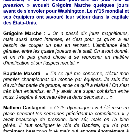
pression,
» avouait Grégoire Marche quelques jours
avant de s'envoler pour Washington. Le n°15 mondial et
ses équipiers ont savouré leur séjour dans la capitale
des États-Unis.
Grégoire Marche
: «
On a passé dix jours magnifiques,
mais aussi assez intenses, et c'est pour ça qu'on a eu
besoin de couper un peu en rentrant. L'ambiance était
géniale, entre les quatre joueurs et le staff. On a tout donné,
et on n'a pas grand chose à se reprocher en matière
d'implication et sur l'aspect mental.
»
Baptiste Masotti
: «
En ce qui me concerne, c'était mon
premier championnat du monde par équipes. Je suis fier
d'avoir fait partie de groupe, et de ce qu'il a réalisé ! On s'est
très bien entendus, et il y avait une super cohésion entre
nous. J'espère à nouveau être là dans deux ans …
»
Mathieu Castagnet
: «
Cette dynamique avait été mise en
place pendant les semaines précédant la compétition. Il y
avait beaucoup de pression, bien sûr, mais on l'a bien
gérée. Il faut souligner le rôle de Baptiste, qui n'a pas
forcément beaucoup joué mais qui apporte énormément à