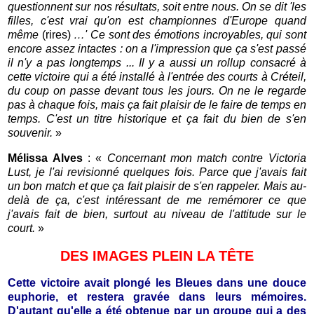
questionnent sur nos résultats, soit entre nous. On se dit 'les
filles, c'est vrai qu'on est championnes d'Europe quand
même
(rires)
…' Ce sont des émotions incroyables, qui sont
encore assez intactes : on a l'impression que ça s'est passé
il n'y a pas longtemps ... Il y a aussi un rollup consacré à
cette victoire qui a été installé à l'entrée des courts à Créteil,
du coup on passe devant tous les jours. On ne le regarde
pas à chaque fois, mais ça fait plaisir de le faire de temps en
temps. C'est un titre historique et ça fait du bien de s'en
souvenir.
»
Mélissa Alves
: «
Concernant mon match contre Victoria
Lust, je l'ai revisionné quelques fois. Parce que j'avais fait
un bon match et que ça fait plaisir de s'en rappeler. Mais au-
delà de ça, c'est intéressant de me remémorer ce que
j'avais fait de bien, surtout au niveau de l'attitude sur le
court.
»
DES IMAGES PLEIN LA TÊTE
Cette victoire avait plongé les Bleues dans une douce
euphorie, et restera gravée dans leurs mémoires.
D'autant qu'elle a été obtenue par un groupe qui a des