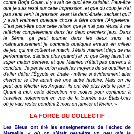
contre Borja Golan, il y avait de quoi être satisfait. Peut-être
que je suis resté sur cette impression, et que du coup je n'ai
pas senti venir la pression avant la demi-finale, sachant qu'il
y avait vraiment quelque chose à faire contre l'Angleterre.
C'est peut-être pour cette raison que je n'ai pas réussi à me
relâcher complètement dans les deux premiers jeux. Dans
le 5ème, ça peut tourner dans les deux sens, et
malheureusement je commets quelques erreurs en milieu
de jeu, qui me coûtent le match. J'étais vraiment déçu de ma
performance, d'autant plus quand j'ai vu que Greg faisait un
super match derrière, et que Mathieu n'était pas parvenu à
conclure. Je pense qu'on avait les moyens de se qualifier et
d'aller défier l'Égypte en finale - même si évidemment aller
chercher le titre aurait été une autre histoire. Mais on ne
peut que féliciter les Anglais, ils ont été plus forts le jour J.
Quant à moi, cette déception me motive pour continuer à
travailler, notamment en vue de la tournée aux États-Unis
où je vais rester pendant 2 mois en janvier et février.
»
LA FORCE DU COLLECTIF
Les Bleus ont tiré les enseignements de l'échec de
Marseille, «
où on s'était peut-être un peu mis la