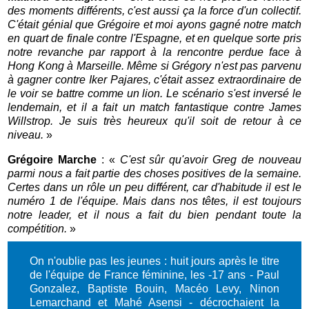
des moments différents, c'est aussi ça la force d'un collectif.
C'était génial que Grégoire et moi ayons gagné notre match
en quart de finale contre l'Espagne, et en quelque sorte pris
notre revanche par rapport à la rencontre perdue face à
Hong Kong à Marseille. Même si Grégory n'est pas parvenu
à gagner contre Iker Pajares, c'était assez extraordinaire de
le voir se battre comme un lion. Le scénario s'est inversé le
lendemain, et il a fait un match fantastique contre James
Willstrop. Je suis très heureux qu'il soit de retour à ce
niveau.
»
Grégoire Marche
: «
C'est sûr qu'avoir Greg de nouveau
parmi nous a fait partie des choses positives de la semaine.
Certes dans un rôle un peu différent, car d'habitude il est le
numéro 1 de l'équipe. Mais dans nos têtes, il est toujours
notre leader, et il nous a fait du bien pendant toute la
compétition.
»
On n'oublie pas les jeunes : huit jours après le titre
de l'équipe de France féminine, les -17 ans - Paul
Gonzalez, Baptiste Bouin, Macéo Levy, Ninon
Lemarchand et Mahé Asensi - décrochaient la