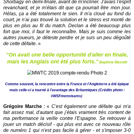
Shorbagy en demi-finale, avant de m'incliner. J'avais l'esprit
revanchard, et je m'étais dit que ça pourrait être mon jour.
Hélas, ça a été totalement le sien. Il m'a cloué au fond du
court, je n'ai pas trouvé la solution et le stress est monté de
plus en plus au fil du match. Declan a été beaucoup plus
fort que moi, il faut le reconnaître. Mais je suis comme les
autres joueurs, je déteste perdre et je suis un peu dégoûté
de cette défaite.
»
"On avait une belle opportunité d'aller en finale,
mais les Anglais ont été plus forts."
Baptiste Masotti
Comme souvent, la rencontre entre la France et l'Angleterre a été épique
mais celle-ci a tourné à l'avantage des Britanniques (Crédits photo :
#WSFmensteams)
Grégoire Marche
: «
C'est également une défaite qui m'a
fait assez mal, d'autant que j'étais vraiment très content de
ma performance la veille contre l'Espagne. Se retrouver à
jouer un match décisif - qui plus est avec ce nouveau rôle
de numéro 1 qui n'est pas facile à gérer - et s'imposer 3-0