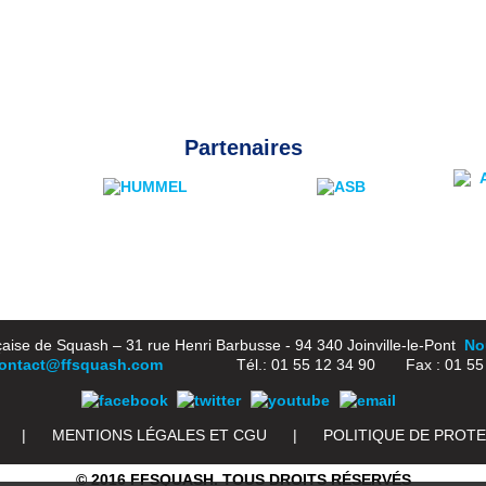
Partenaires
aise de Squash – 31 rue Henri Barbusse - 94 340 Joinville-le-Pont
Nou
ontact@ffsquash.com
Tél.: 01 55 12 34 90 Fax : 01 55 1
|
MENTIONS LÉGALES ET CGU
|
POLITIQUE DE PROT
© 2016 FFSQUASH. TOUS DROITS RÉSERVÉS