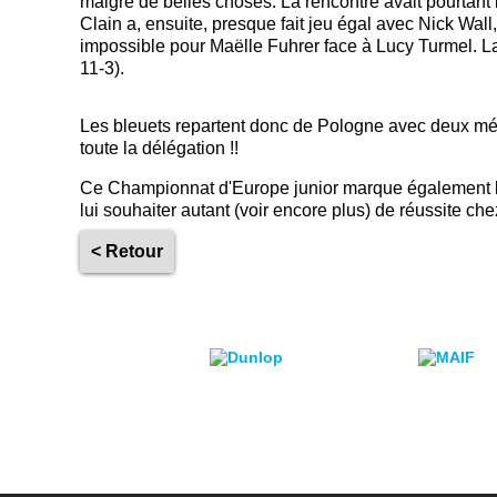
malgré de belles choses. La rencontre avait pourtant
Clain a, ensuite, presque fait jeu égal avec Nick Wall,
impossible pour Maëlle Fuhrer face à Lucy Turmel. La F
11-3).
Les bleuets repartent donc de Pologne avec deux médai
toute la délégation !!
Ce Championnat d'Europe junior marque également la f
lui souhaiter autant (voir encore plus) de réussite chez
< Retour