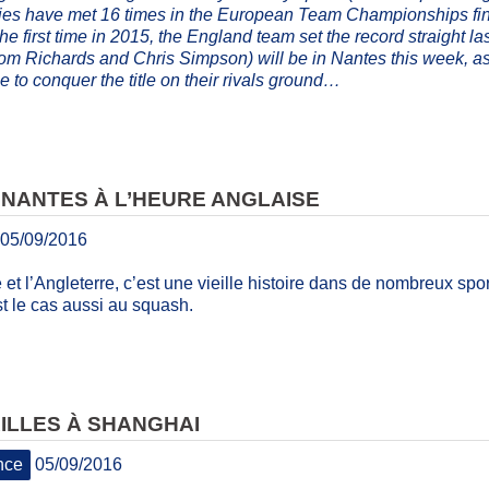
ies have met 16 times in the European Team Championships final
the first time in 2015, the England team set the record straight
Tom Richards and Chris Simpson) will be in Nantes this week, 
be to conquer the title on their rivals ground…
 NANTES À L’HEURE ANGLAISE
05/09/2016
 et l’Angleterre, c’est une vieille histoire dans de nombreux s
st le cas aussi au squash.
ILLES À SHANGHAI
nce
05/09/2016