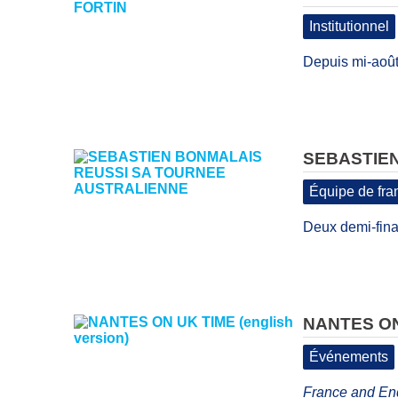
Institutionnel
Depuis mi-août
SEBASTIE
Équipe de fra
Deux demi-fina
NANTES ON 
Événements
France and Engl