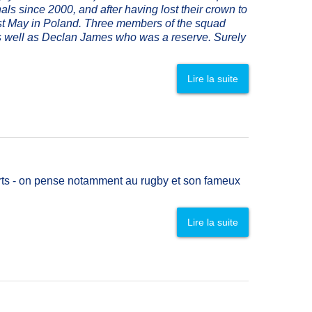
s since 2000, and after having lost their crown to
 last May in Poland. Three members of the squad
as well as Declan James who was a reserve. Surely
Lire la suite
ports - on pense notamment au rugby et son fameux
Lire la suite