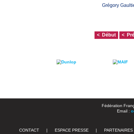
Grégory Gaulti
Début
Pr
Fédération Franç
Email :
c
CONTACT
|
ESPACE PRESSE
|
PARTENAIRES