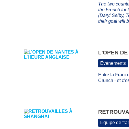
The two countr
the French for 
(Daryl Selby, 
their goal will 
L’OPEN DE
Événements
Entre la France
Crunch - et c'e
RETROUVA
Équipe de fra