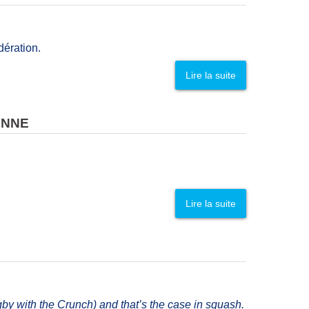
dération.
Lire la suite
ENNE
Lire la suite
by with the Crunch) and that’s the case in squash.