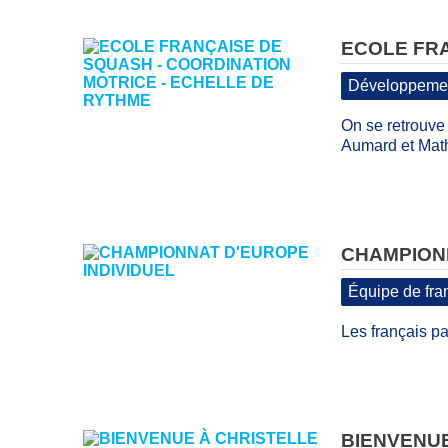
ECOLE FRA
Développemen
On se retrouve 
Aumard et Math
CHAMPIONN
Équipe de fra
Les français par
BIENVENUE