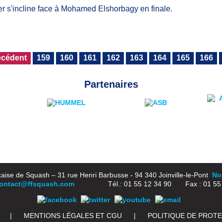
er s'incline face à Mohamed Elshorbagy en finale.
écédent
159
160
161
162
163
164
165
166
Partenaires
aise de Squash – 31 rue Henri Barbusse - 94 340 Joinville-le-Pont
Nou
ontact@ffsquash.com
Tél.: 01 55 12 34 90 Fax : 01 55 1
|
MENTIONS LÉGALES ET CGU
|
POLITIQUE DE PROT