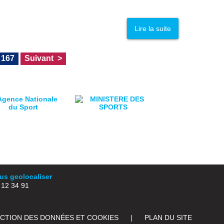
Lire la suite
167
Suivant
s geolocaliser
2 34 91
ECTION DES DONNÉES ET COOKIES
|
PLAN DU SITE