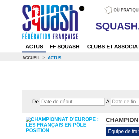
OÙ PRATIQU
SQUASH
ACTUS
FF SQUASH
CLUBS ET ASSOCIA
>
ACCUEIL
ACTUS
Actus
De
À
CHAMPIONN
Équipe de fra